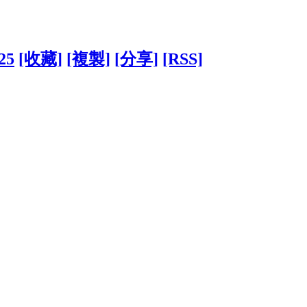
25
[收藏]
[複製]
[分享]
[RSS]