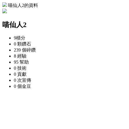
喵仙人2的資料
喵仙人2
9
積分
0 顆
鑽石
239 個
碎鑽
8
經驗
95
幫助
0
技術
0
貢獻
0 次
宣傳
0 個
金豆