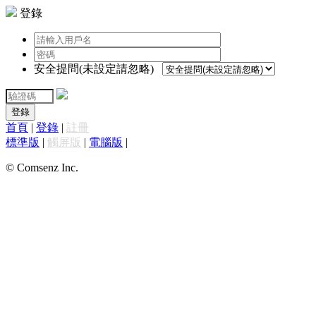
登錄
安全提問(未設定請忽略)
登錄
首頁
|
登錄
|
註冊
標準版
|
觸屏版
|
電腦版
|
© Comsenz Inc.