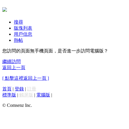
搜尋
版塊列表
用戶信息
熱帖
您訪問的頁面無手機頁面，是否進一步訪問電腦版？
繼續訪問
返回上一頁
[ 點擊這裡返回上一頁 ]
首頁
|
登錄
|
註冊
標準版
|
觸屏版
|
電腦版
|
© Comsenz Inc.