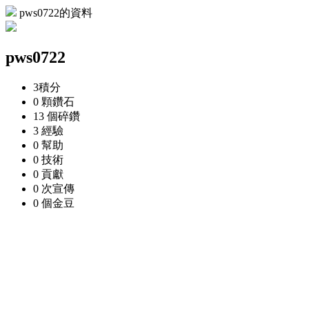
pws0722的資料
pws0722
3
積分
0 顆
鑽石
13 個
碎鑽
3
經驗
0
幫助
0
技術
0
貢獻
0 次
宣傳
0 個
金豆