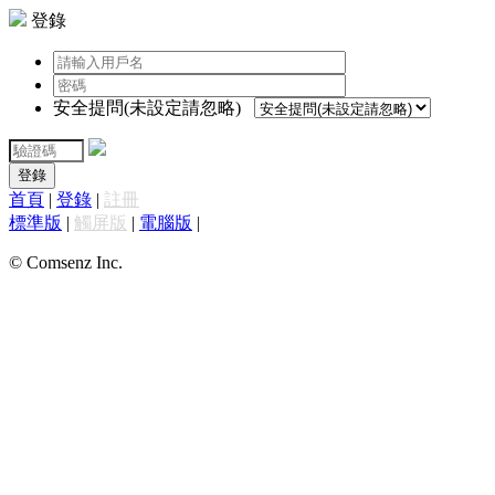
登錄
安全提問(未設定請忽略)
登錄
首頁
|
登錄
|
註冊
標準版
|
觸屏版
|
電腦版
|
© Comsenz Inc.