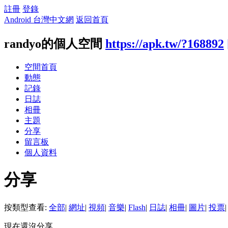
註冊
登錄
Android 台灣中文網
返回首頁
randyo的個人空間
https://apk.tw/?168892
空間首頁
動態
記錄
日誌
相冊
主題
分享
留言板
個人資料
分享
按類型查看:
全部
|
網址
|
視頻
|
音樂
|
Flash
|
日誌
|
相冊
|
圖片
|
投票
|
現在還沒分享