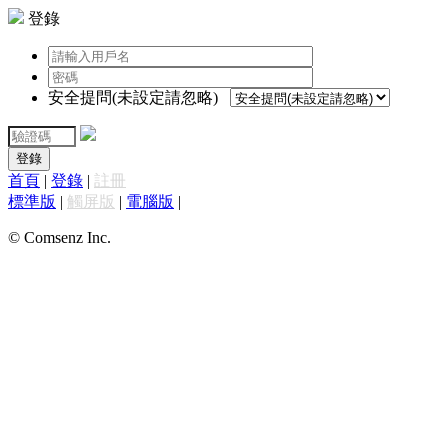
登錄
安全提問(未設定請忽略)
登錄
首頁
|
登錄
|
註冊
標準版
|
觸屏版
|
電腦版
|
© Comsenz Inc.