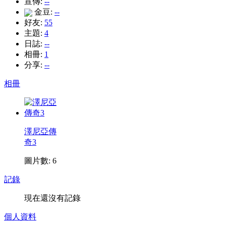
宣傳:
--
金豆:
--
好友:
55
主題:
4
日誌:
--
相冊:
1
分享:
--
相冊
澤尼亞傳
奇3
圖片數: 6
記錄
現在還沒有記錄
個人資料