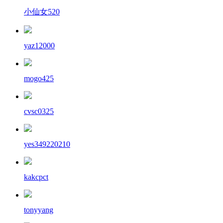
小仙女520
yaz12000
mogo425
cvsc0325
yes349220210
kakcpct
tonyyang