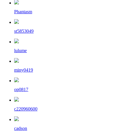
Phantasm
st5853049
lulume
miny0419
op0817
c220960600
cadson