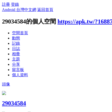
註冊
登錄
Android 台灣中文網
返回首頁
29034584的個人空間
https://apk.tw/?1688
空間首頁
動態
記錄
日誌
相冊
主題
分享
留言板
個人資料
頭像
29034584