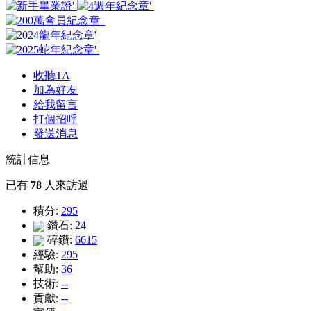
收聽TA
加為好友
給我留言
打個招呼
發送消息
統計信息
已有
78
人來訪過
積分:
295
鑽石:
24
碎鑽:
6615
經驗:
295
幫助:
36
技術:
--
貢獻:
--