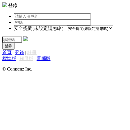
登錄
安全提問(未設定請忽略)
登錄
首頁
|
登錄
|
註冊
標準版
|
觸屏版
|
電腦版
|
© Comsenz Inc.