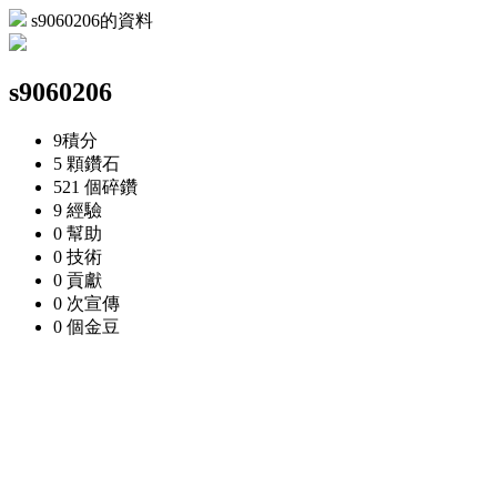
s9060206的資料
s9060206
9
積分
5 顆
鑽石
521 個
碎鑽
9
經驗
0
幫助
0
技術
0
貢獻
0 次
宣傳
0 個
金豆