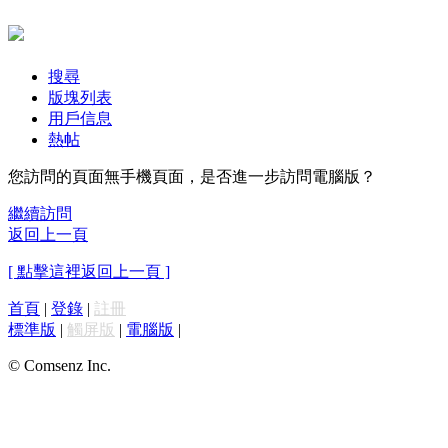
搜尋
版塊列表
用戶信息
熱帖
您訪問的頁面無手機頁面，是否進一步訪問電腦版？
繼續訪問
返回上一頁
[ 點擊這裡返回上一頁 ]
首頁
|
登錄
|
註冊
標準版
|
觸屏版
|
電腦版
|
© Comsenz Inc.