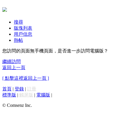
搜尋
版塊列表
用戶信息
熱帖
您訪問的頁面無手機頁面，是否進一步訪問電腦版？
繼續訪問
返回上一頁
[ 點擊這裡返回上一頁 ]
首頁
|
登錄
|
註冊
標準版
|
觸屏版
|
電腦版
|
© Comsenz Inc.