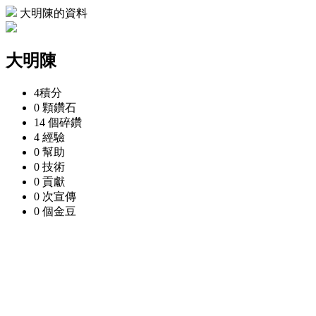
大明陳的資料
大明陳
4
積分
0 顆
鑽石
14 個
碎鑽
4
經驗
0
幫助
0
技術
0
貢獻
0 次
宣傳
0 個
金豆