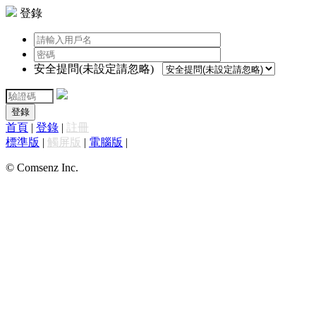
登錄
安全提問(未設定請忽略)
登錄
首頁
|
登錄
|
註冊
標準版
|
觸屏版
|
電腦版
|
© Comsenz Inc.