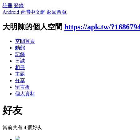
註冊
登錄
Android 台灣中文網
返回首頁
大明陳的個人空間
https://apk.tw/?168679
空間首頁
動態
記錄
日誌
相冊
主題
分享
留言板
個人資料
好友
當前共有
4
個好友