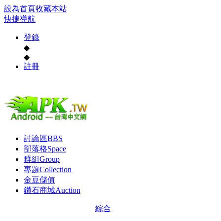
設為首頁
收藏本站
快捷導航
登錄
◆
◆
註冊
討論區
BBS
部落格
Space
群組
Group
專題
Collection
金豆儲值
鑽石商城
Auction
綜合