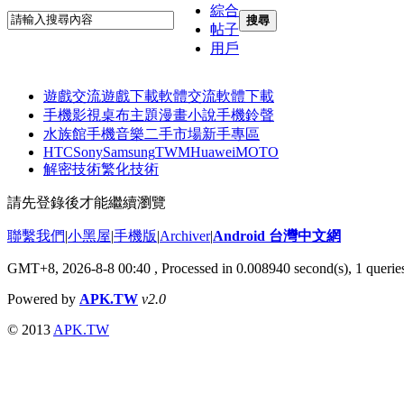
綜合
搜尋
帖子
用戶
遊戲交流
遊戲下載
軟體交流
軟體下載
手機影視
桌布主題
漫畫小說
手機鈴聲
水族館
手機音樂
二手市場
新手專區
HTC
Sony
Samsung
TWM
Huawei
MOTO
解密技術
繁化技術
請先登錄後才能繼續瀏覽
聯繫我們
|
小黑屋
|
手機版
|
Archiver
|
Android 台灣中文網
GMT+8, 2026-8-8 00:40
, Processed in 0.008940 second(s), 1 quer
Powered by
APK.TW
v2.0
© 2013
APK.TW