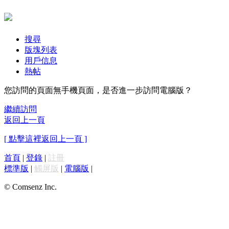
搜尋
版塊列表
用戶信息
熱帖
您訪問的頁面無手機頁面，是否進一步訪問電腦版？
繼續訪問
返回上一頁
[ 點擊這裡返回上一頁 ]
首頁
|
登錄
|
註冊
標準版
|
觸屏版
|
電腦版
|
© Comsenz Inc.