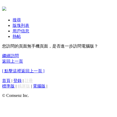
搜尋
版塊列表
用戶信息
熱帖
您訪問的頁面無手機頁面，是否進一步訪問電腦版？
繼續訪問
返回上一頁
[ 點擊這裡返回上一頁 ]
首頁
|
登錄
|
註冊
標準版
|
觸屏版
|
電腦版
|
© Comsenz Inc.