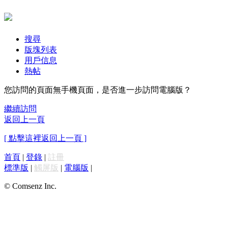
搜尋
版塊列表
用戶信息
熱帖
您訪問的頁面無手機頁面，是否進一步訪問電腦版？
繼續訪問
返回上一頁
[ 點擊這裡返回上一頁 ]
首頁
|
登錄
|
註冊
標準版
|
觸屏版
|
電腦版
|
© Comsenz Inc.