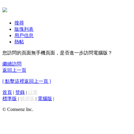
搜尋
版塊列表
用戶信息
熱帖
您訪問的頁面無手機頁面，是否進一步訪問電腦版？
繼續訪問
返回上一頁
[ 點擊這裡返回上一頁 ]
首頁
|
登錄
|
註冊
標準版
|
觸屏版
|
電腦版
|
© Comsenz Inc.