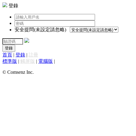
登錄
安全提問(未設定請忽略)
登錄
首頁
|
登錄
|
註冊
標準版
|
觸屏版
|
電腦版
|
© Comsenz Inc.