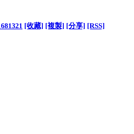
?1681321
[收藏]
[複製]
[分享]
[RSS]