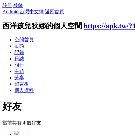
註冊
登錄
Android 台灣中文網
返回首頁
西洋孩兒狄娜的個人空間
https://apk.tw/
空間首頁
動態
記錄
日誌
相冊
主題
分享
留言板
個人資料
好友
當前共有
4
個好友