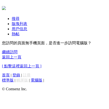
搜尋
版塊列表
用戶信息
熱帖
您訪問的頁面無手機頁面，是否進一步訪問電腦版？
繼續訪問
返回上一頁
[ 點擊這裡返回上一頁 ]
首頁
|
登錄
|
註冊
標準版
|
觸屏版
|
電腦版
|
© Comsenz Inc.