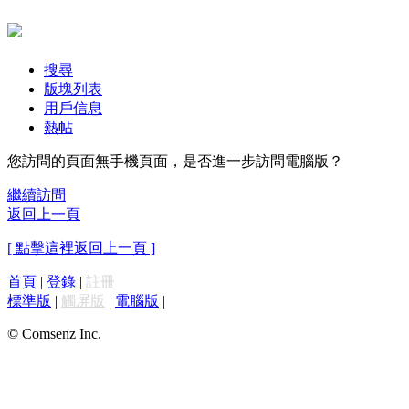
搜尋
版塊列表
用戶信息
熱帖
您訪問的頁面無手機頁面，是否進一步訪問電腦版？
繼續訪問
返回上一頁
[ 點擊這裡返回上一頁 ]
首頁
|
登錄
|
註冊
標準版
|
觸屏版
|
電腦版
|
© Comsenz Inc.