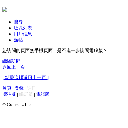
搜尋
版塊列表
用戶信息
熱帖
您訪問的頁面無手機頁面，是否進一步訪問電腦版？
繼續訪問
返回上一頁
[ 點擊這裡返回上一頁 ]
首頁
|
登錄
|
註冊
標準版
|
觸屏版
|
電腦版
|
© Comsenz Inc.