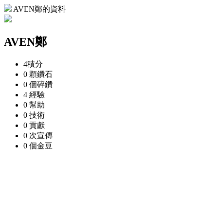
AVEN鄭的資料
AVEN鄭
4
積分
0 顆
鑽石
0 個
碎鑽
4
經驗
0
幫助
0
技術
0
貢獻
0 次
宣傳
0 個
金豆