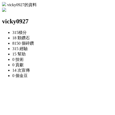
vicky0927的資料
vicky0927
315
積分
18 顆
鑽石
8150 個
碎鑽
315
經驗
15
幫助
0
技術
0
貢獻
14 次
宣傳
0 個
金豆