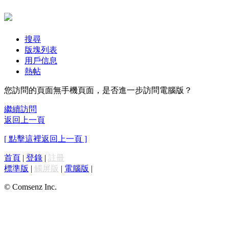
搜尋
版塊列表
用戶信息
熱帖
您訪問的頁面無手機頁面，是否進一步訪問電腦版？
繼續訪問
返回上一頁
[ 點擊這裡返回上一頁 ]
首頁
|
登錄
|
註冊
標準版
|
觸屏版
|
電腦版
|
© Comsenz Inc.