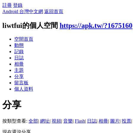
註冊
登錄
Android 台灣中文網
返回首頁
liwtfui的個人空間
https://apk.tw/?1675160
空間首頁
動態
記錄
日誌
相冊
主題
分享
留言板
個人資料
分享
按類型查看:
全部
|
網址
|
視頻
|
音樂
|
Flash
|
日誌
|
相冊
|
圖片
|
投票
|
現在還沒分享