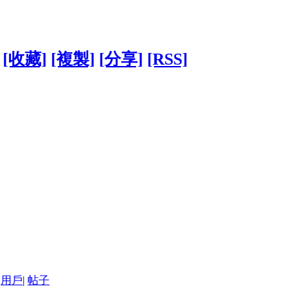
[收藏]
[複製]
[分享]
[RSS]
用戶
|
帖子