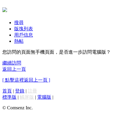
搜尋
版塊列表
用戶信息
熱帖
您訪問的頁面無手機頁面，是否進一步訪問電腦版？
繼續訪問
返回上一頁
[ 點擊這裡返回上一頁 ]
首頁
|
登錄
|
註冊
標準版
|
觸屏版
|
電腦版
|
© Comsenz Inc.