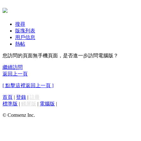
搜尋
版塊列表
用戶信息
熱帖
您訪問的頁面無手機頁面，是否進一步訪問電腦版？
繼續訪問
返回上一頁
[ 點擊這裡返回上一頁 ]
首頁
|
登錄
|
註冊
標準版
|
觸屏版
|
電腦版
|
© Comsenz Inc.