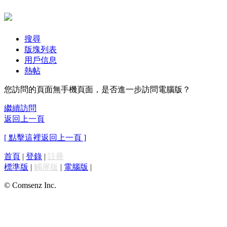
搜尋
版塊列表
用戶信息
熱帖
您訪問的頁面無手機頁面，是否進一步訪問電腦版？
繼續訪問
返回上一頁
[ 點擊這裡返回上一頁 ]
首頁
|
登錄
|
註冊
標準版
|
觸屏版
|
電腦版
|
© Comsenz Inc.