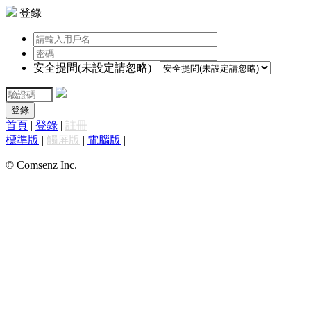
登錄
安全提問(未設定請忽略)
登錄
首頁
|
登錄
|
註冊
標準版
|
觸屏版
|
電腦版
|
© Comsenz Inc.