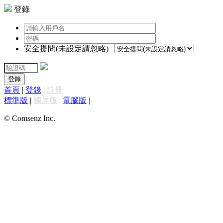
登錄
安全提問(未設定請忽略)
登錄
首頁
|
登錄
|
註冊
標準版
|
觸屏版
|
電腦版
|
© Comsenz Inc.