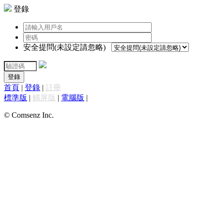
登錄
安全提問(未設定請忽略)
登錄
首頁
|
登錄
|
註冊
標準版
|
觸屏版
|
電腦版
|
© Comsenz Inc.