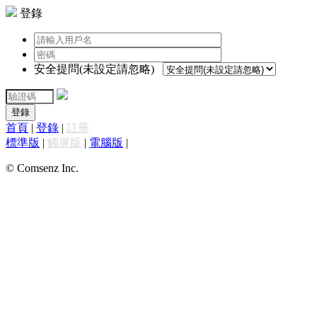
登錄
安全提問(未設定請忽略)
登錄
首頁
|
登錄
|
註冊
標準版
|
觸屏版
|
電腦版
|
© Comsenz Inc.