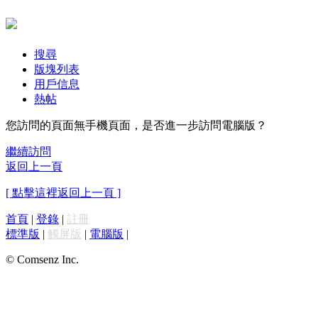
搜尋
版塊列表
用戶信息
熱帖
您訪問的頁面無手機頁面，是否進一步訪問電腦版？
繼續訪問
返回上一頁
[ 點擊這裡返回上一頁 ]
首頁
|
登錄
|
註冊
標準版
|
觸屏版
|
電腦版
|
© Comsenz Inc.