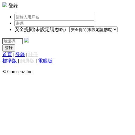
登錄
安全提問(未設定請忽略)
登錄
首頁
|
登錄
|
註冊
標準版
|
觸屏版
|
電腦版
|
© Comsenz Inc.