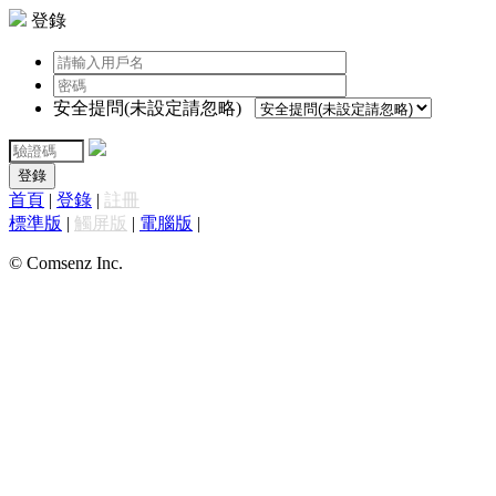
登錄
安全提問(未設定請忽略)
登錄
首頁
|
登錄
|
註冊
標準版
|
觸屏版
|
電腦版
|
© Comsenz Inc.