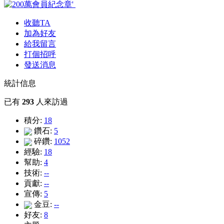
收聽TA
加為好友
給我留言
打個招呼
發送消息
統計信息
已有
293
人來訪過
積分:
18
鑽石:
5
碎鑽:
1052
經驗:
18
幫助:
4
技術:
--
貢獻:
--
宣傳:
5
金豆:
--
好友:
8