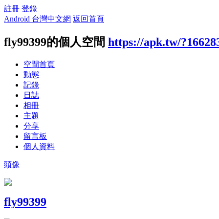
註冊
登錄
Android 台灣中文網
返回首頁
fly99399的個人空間
https://apk.tw/?16628
空間首頁
動態
記錄
日誌
相冊
主題
分享
留言板
個人資料
頭像
fly99399