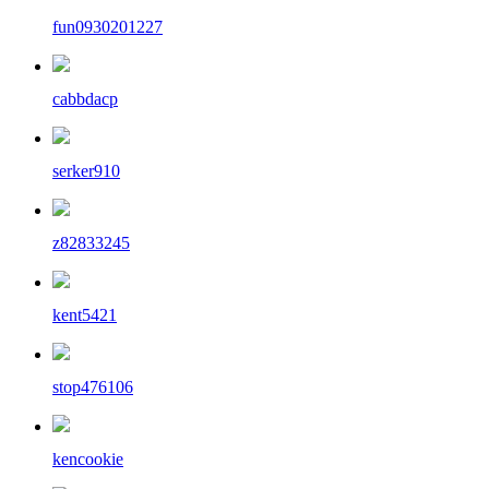
fun0930201227
cabbdacp
serker910
z82833245
kent5421
stop476106
kencookie