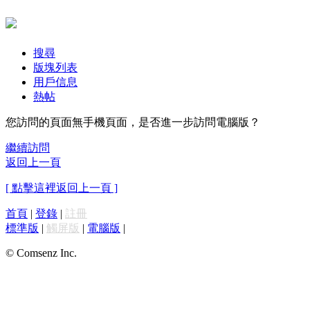
搜尋
版塊列表
用戶信息
熱帖
您訪問的頁面無手機頁面，是否進一步訪問電腦版？
繼續訪問
返回上一頁
[ 點擊這裡返回上一頁 ]
首頁
|
登錄
|
註冊
標準版
|
觸屏版
|
電腦版
|
© Comsenz Inc.