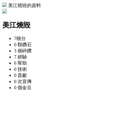
美江燒毀的資料
美江燒毀
7
積分
0 顆
鑽石
3 個
碎鑽
7
經驗
6
幫助
0
技術
0
貢獻
0 次
宣傳
0 個
金豆