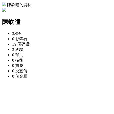
陳欽曈的資料
陳欽曈
3
積分
0 顆
鑽石
19 個
碎鑽
3
經驗
0
幫助
0
技術
0
貢獻
0 次
宣傳
0 個
金豆