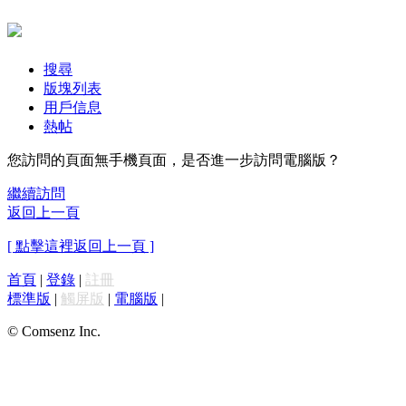
搜尋
版塊列表
用戶信息
熱帖
您訪問的頁面無手機頁面，是否進一步訪問電腦版？
繼續訪問
返回上一頁
[ 點擊這裡返回上一頁 ]
首頁
|
登錄
|
註冊
標準版
|
觸屏版
|
電腦版
|
© Comsenz Inc.