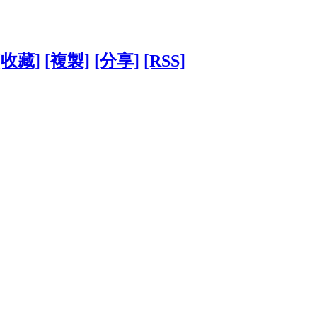
[收藏]
[複製]
[分享]
[RSS]