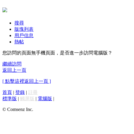
搜尋
版塊列表
用戶信息
熱帖
您訪問的頁面無手機頁面，是否進一步訪問電腦版？
繼續訪問
返回上一頁
[ 點擊這裡返回上一頁 ]
首頁
|
登錄
|
註冊
標準版
|
觸屏版
|
電腦版
|
© Comsenz Inc.