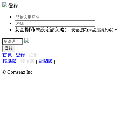
登錄
安全提問(未設定請忽略)
登錄
首頁
|
登錄
|
註冊
標準版
|
觸屏版
|
電腦版
|
© Comsenz Inc.