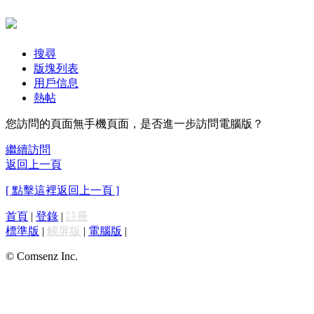
搜尋
版塊列表
用戶信息
熱帖
您訪問的頁面無手機頁面，是否進一步訪問電腦版？
繼續訪問
返回上一頁
[ 點擊這裡返回上一頁 ]
首頁
|
登錄
|
註冊
標準版
|
觸屏版
|
電腦版
|
© Comsenz Inc.