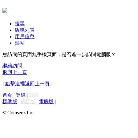
搜尋
版塊列表
用戶信息
熱帖
您訪問的頁面無手機頁面，是否進一步訪問電腦版？
繼續訪問
返回上一頁
[ 點擊這裡返回上一頁 ]
首頁
|
登錄
|
註冊
標準版
|
觸屏版
|
電腦版
|
© Comsenz Inc.